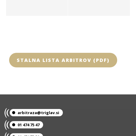
STALNA LISTA ARBITROV (PDF)
arbitraza@triglav.si
01 474 75 47