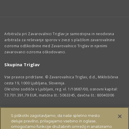
Arbitraža pri Zavarovalnici Triglav je samostojna in neodvisna
arbitraža za reševanje sporov v zvezi s plačilom zavarovalnine
oziroma odškodnine med Zavarovalnico Triglav in njenimi
zavarovanci oziroma oškodovanci.
Skupina Triglav
Vse pravice pridržane. © Zavarovalnica Triglav, d.d., Miklošičeva
cesta 19, 1000 Ljubljana, Slovenija.
Okrožno sodišče v Ljubljani, reg. vl. 1/10687/00, osnovni kapital:
73.701.391,79 EUR, matična št.: 5063345, davčna št.: 80040306
S piškotki zagotavljamo, da naše spletno mesto
deluje pravilno, prilagajamo vsebino in oglase,
omogočamo funkcije družabnih omrežij in analiziramo