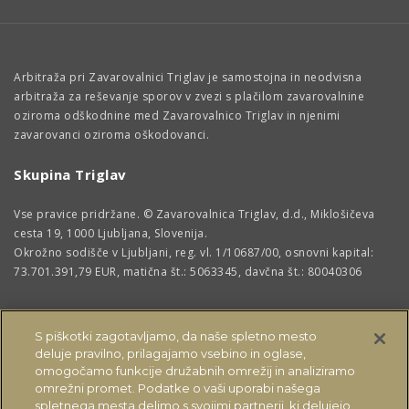
Arbitraža pri Zavarovalnici Triglav je samostojna in neodvisna
arbitraža za reševanje sporov v zvezi s plačilom zavarovalnine
oziroma odškodnine med Zavarovalnico Triglav in njenimi
zavarovanci oziroma oškodovanci.
Skupina Triglav
Vse pravice pridržane. © Zavarovalnica Triglav, d.d., Miklošičeva
cesta 19, 1000 Ljubljana, Slovenija.
Okrožno sodišče v Ljubljani, reg. vl. 1/10687/00, osnovni kapital:
73.701.391,79 EUR, matična št.: 5063345, davčna št.: 80040306
S piškotki zagotavljamo, da naše spletno mesto
deluje pravilno, prilagajamo vsebino in oglase,
omogočamo funkcije družabnih omrežij in analiziramo
omrežni promet. Podatke o vaši uporabi našega
spletnega mesta delimo s svojimi partnerji, ki delujejo