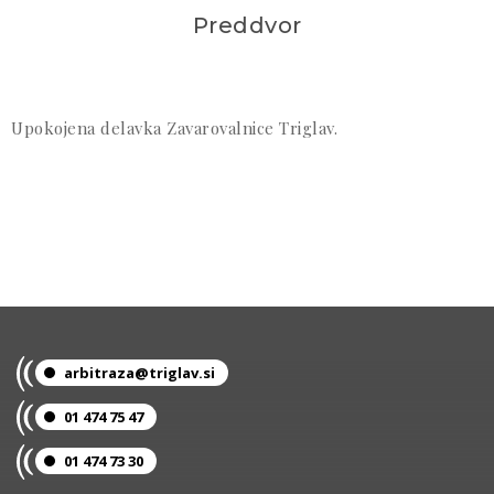
Preddvor
Upokojena delavka Zavarovalnice Triglav.
arbitraza@triglav.si
01 474 75 47
01 474 73 30