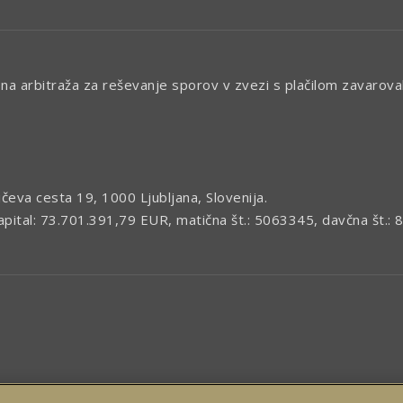
isna arbitraža za reševanje sporov v zvezi s plačilom zavarov
ičeva cesta 19, 1000 Ljubljana, Slovenija.
kapital: 73.701.391,79 EUR, matična št.: 5063345, davčna št.