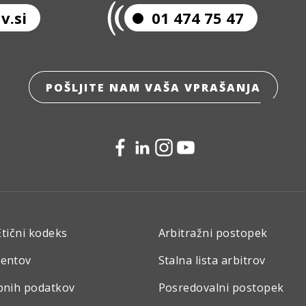
v.si
01 474 75 47
POŠLJITE NAM VAŠA VPRAŠANJA
Etični kodeks
Arbitražni postopek
mentov
Stalna lista arbitrov
bnih podatkov
Posredovalni postopek