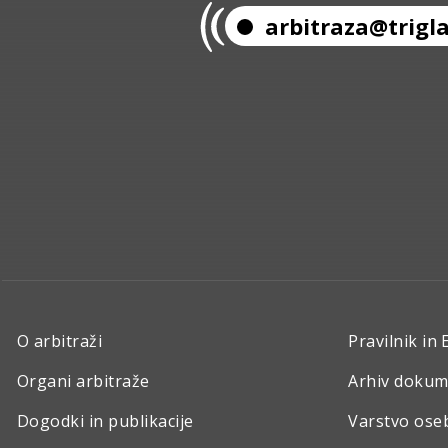
arbitraza@trigla
O arbitraži
Pravilnik in 
Organi arbitraže
Arhiv doku
Dogodki in publikacije
Varstvo ose