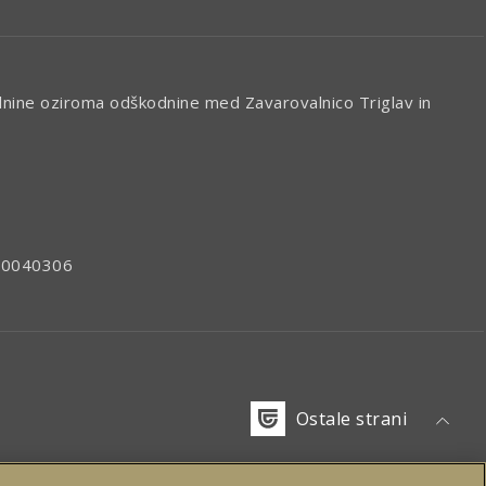
alnine oziroma odškodnine med Zavarovalnico Triglav in
: 80040306
Ostale strani