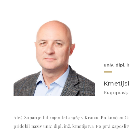
univ. dipl. 
Kmetijs
Kraj opravlj
Aleš Zupan je bil rojen leta 1967 v Kranju. Po končani Gim
pridobil naziv univ. dipl. inž. kmetijstva. Po prvi zaposl