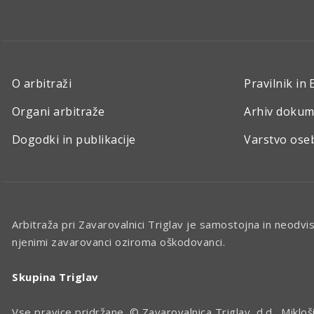
O arbitraži
Pravilnik in 
Organi arbitraže
Arhiv doku
Dogodki in publikacije
Varstvo ose
Arbitraža pri Zavarovalnici Triglav je samostojna in neodv
njenimi zavarovanci oziroma oškodovanci.
Skupina Triglav
Vse pravice pridržane. © Zavarovalnica Triglav, d.d., Mikloš