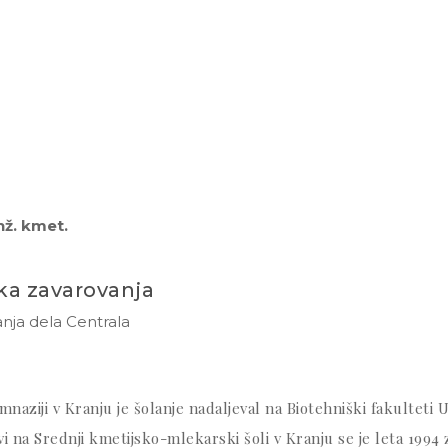
inž. kmet.
ka zavarovanja
anja dela Centrala
naziji v Kranju je šolanje nadaljeval na Biotehniški fakulteti Un
itvi na Srednji kmetijsko-mlekarski šoli v Kranju se je leta 1994 