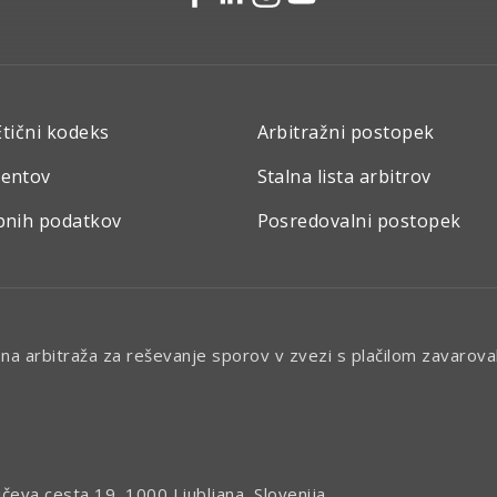
Etični kodeks
Arbitražni postopek
mentov
Stalna lista arbitrov
bnih podatkov
Posredovalni postopek
isna arbitraža za reševanje sporov v zvezi s plačilom zavarov
ičeva cesta 19, 1000 Ljubljana, Slovenija.