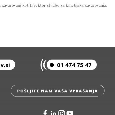
h zavarovanj kot Direktor službe za kmetijska zavarovanja.
v.si
01 474 75 47
POŠLJITE NAM VAŠA VPRAŠANJA