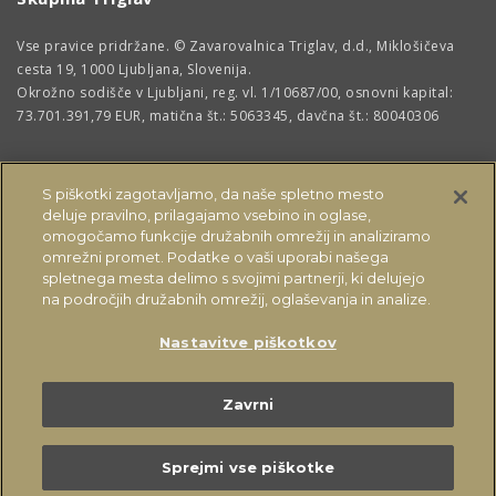
Vse pravice pridržane. © Zavarovalnica Triglav, d.d., Miklošičeva
cesta 19, 1000 Ljubljana, Slovenija.
Okrožno sodišče v Ljubljani, reg. vl. 1/10687/00, osnovni kapital:
73.701.391,79 EUR, matična št.: 5063345, davčna št.: 80040306
S piškotki zagotavljamo, da naše spletno mesto
deluje pravilno, prilagajamo vsebino in oglase,
omogočamo funkcije družabnih omrežij in analiziramo
omrežni promet. Podatke o vaši uporabi našega
spletnega mesta delimo s svojimi partnerji, ki delujejo
na področjih družabnih omrežij, oglaševanja in analize.
Nastavitve piškotkov
OSTALE STRANI
Zavrni
Sprejmi vse piškotke
Kontakt
Vprašajte nas