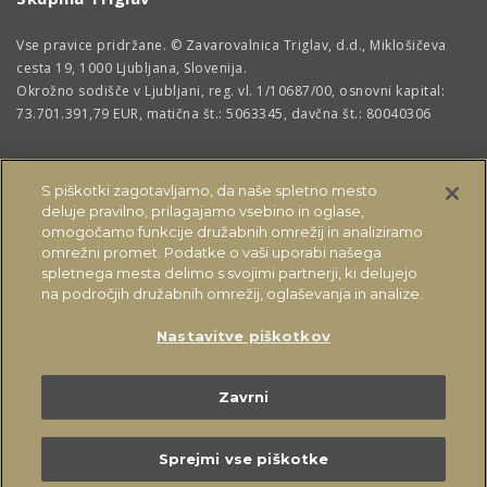
Vse pravice pridržane. © Zavarovalnica Triglav, d.d., Miklošičeva
cesta 19, 1000 Ljubljana, Slovenija.
Okrožno sodišče v Ljubljani, reg. vl. 1/10687/00, osnovni kapital:
73.701.391,79 EUR, matična št.: 5063345, davčna št.: 80040306
S piškotki zagotavljamo, da naše spletno mesto
deluje pravilno, prilagajamo vsebino in oglase,
omogočamo funkcije družabnih omrežij in analiziramo
omrežni promet. Podatke o vaši uporabi našega
spletnega mesta delimo s svojimi partnerji, ki delujejo
na področjih družabnih omrežij, oglaševanja in analize.
Nastavitve piškotkov
OSTALE STRANI
Zavrni
Sprejmi vse piškotke
Kontakt
Vprašajte nas